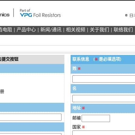
箔电阻
产品中心
新闻/通讯
相关视频
关于我们
联络我们
击提交按钮
联系信息 (
是必填选项)
※
姓
※
名
册
地址
※
邮编
国家
※